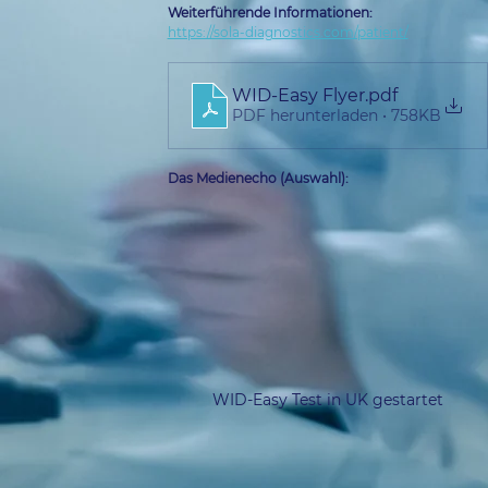
Weiterführende Informationen:
https://sola-diagnostics.com/patient/
WID-Easy Flyer
.pdf
PDF herunterladen • 758KB
Das Medienecho (Auswahl):
WID-Easy Test in UK gestartet