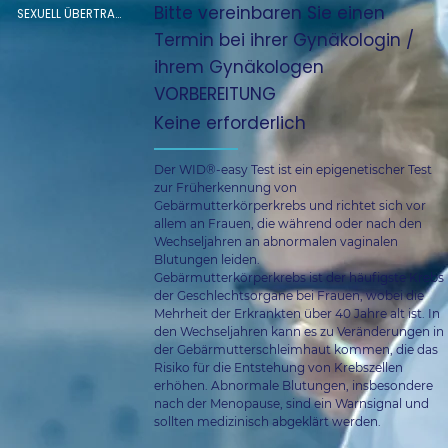
Bitte vereinbaren Sie einen
SEXUELL ÜBERTRAGBARE KRANKHEITEN
Termin bei ihrer Gynäkologin /
ihrem Gynäkologen
VORBEREITUNG
Keine erforderlich
Der WID®-easy Test ist ein epigenetischer Test 
zur Früherkennung von 
Gebärmutterkörperkrebs und richtet sich vor 
allem an Frauen, die während oder nach den 
Wechseljahren an abnormalen vaginalen 
Blutungen leiden. 
Gebärmutterkörperkrebs ist der häufigste Krebs 
der Geschlechtsorgane bei Frauen, wobei die 
Mehrheit der Erkrankten über 40 Jahre alt ist. In 
den Wechseljahren kann es zu Veränderungen in 
der Gebärmutterschleimhaut kommen, die das 
Risiko für die Entstehung von Krebszellen 
erhöhen. Abnormale Blutungen, insbesondere 
nach der Menopause, sind ein Warnsignal und 
sollten medizinisch abgeklärt werden.