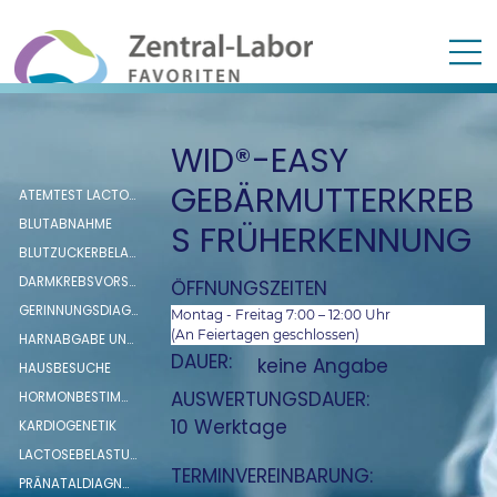
WID®-EASY
GEBÄRMUTTERKREB
ATEMTEST LACTOSE- UND FRUCTOSEINTOLERANZ
BLUTABNAHME
S FRÜHERKENNUNG
BLUTZUCKERBELASTUNG (oGTT)
DARMKREBSVORSORGE (FIT SCREENING TEST)
ÖFFNUNGSZEITEN
GERINNUNGSDIAGNOSTIK
Montag - Freitag 7:00 – 12:00 Uhr
(An Feiertagen geschlossen)
HARNABGABE UNTER SICHT
DAUER:
keine Angabe
HAUSBESUCHE
AUSWERTUNGSDAUER:
HORMONBESTIMMUNG: RENIN, ALDOSTERON, ADRENALIN UND NORADRENALIN
10 Werktage
KARDIOGENETIK
LACTOSEBELASTUNG
TERMINVEREINBARUNG:
PRÄNATALDIAGNOSTIK