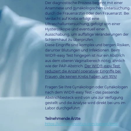
Der diagnostische Prozess beginnt mit einer 
Anamnese und gynäkologischen Untersuchung 
durch die Frauenärztin oder den Frauenarzt. Bei 
Verdacht auf Krebs erfolgt eine 
Ultraschalluntersuchung, gefolgt von einer 
Hysteroskopie und eventuell einer 
Ausschabung, um auffällige Veränderungen der 
Schleimhaut zu überprüfen. 
Diese Eingriffe sind komplex und bergen Risiken, 
darunter Blutungen und Infektionen. Beim 
WID®-easy Test hingegen ist nur ein Abstrich 
aus dem oberen Vaginalbereich nötig, ähnlich 
wie der PAP-Abstrich. 
Der WID®-easy Test 
reduziert die Anzahl operativer Eingriffe bei 
Frauen, die keinen Krebs haben, um 95%!
Fragen Sie Ihre Gynäkologin oder Gynäkologen 
nach dem WID®-easy Test – das passende 
Abstrichbesteck wird von uns zur Verfügung 
gestellt und die Analyse wird direkt bei uns im 
Labor durchgeführt.
Teilnehmende Ärzte:
https://sola-diagnostics.com/patient/#mp