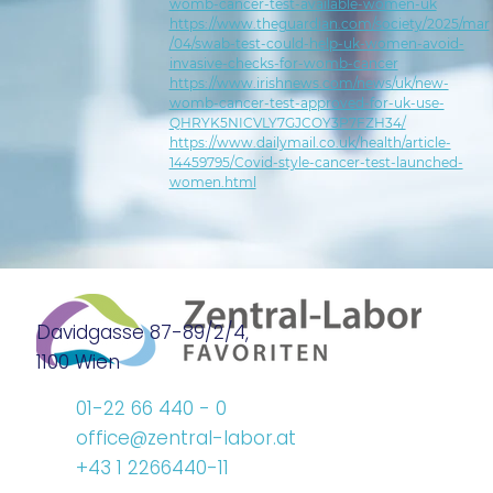
womb-cancer-test-available-women-uk
https://www.theguardian.com/society/2025/mar
/04/swab-test-could-help-uk-women-avoid-
invasive-checks-for-womb-cancer
https://www.irishnews.com/news/uk/new-
womb-cancer-test-approved-for-uk-use-
QHRYK5NICVLY7GJCOY3P7FZH34/
https://www.dailymail.co.uk/health/article-
14459795/Covid-style-cancer-test-launched-
women.html
Davidgasse 87-89/2/4,
1100 Wien
01-22 66 440 - 0
office@zentral-labor.at
+43 1 2266440-11