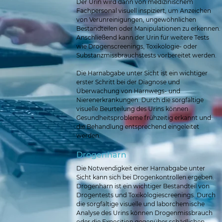
Der Urin wird dann von medizinischem 
Fachpersonal visuell inspiziert, um Anzeichen 
von Verunreinigungen, ungewöhnlichen 
Bestandteilen oder Manipulationen zu erkennen. 
Anschließend kann der Urin für weitere Tests 
wie Drogenscreenings, Toxikologie- oder 
Substanzmissbrauchstests vorbereitet werden.
Die Harnabgabe unter Sicht ist ein wichtiger 
erster Schritt bei der Diagnose und 
Überwachung von Harnwegs- und 
Nierenerkrankungen. Durch die sorgfältige 
visuelle Beurteilung des Urins können 
Gesundheitsprobleme frühzeitig erkannt und 
die Behandlung entsprechend eingeleitet 
werden.
Drogenharn
Die Notwendigkeit einer Harnabgabe unter 
Sicht kann sich bei Drogenkontrollen ergeben.
Drogenharn ist ein wichtiger Bestandteil von 
Drogentests und Toxikologiescreenings. Durch 
die sorgfältige visuelle und laborchemische 
Analyse des Urins können Drogenmissbrauch 
oder die Exposition gegenüber schädlichen 