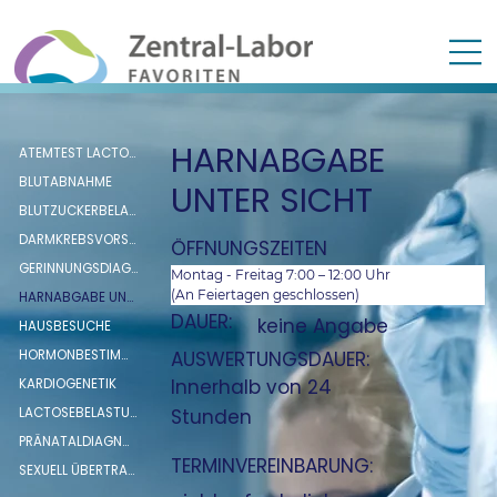
HARNABGABE
ATEMTEST LACTOSE- UND FRUCTOSEINTOLERANZ
BLUTABNAHME
UNTER SICHT
BLUTZUCKERBELASTUNG (oGTT)
DARMKREBSVORSORGE (FIT SCREENING TEST)
ÖFFNUNGSZEITEN
GERINNUNGSDIAGNOSTIK
Montag - Freitag 7:00 – 12:00 Uhr
(An Feiertagen geschlossen)
HARNABGABE UNTER SICHT
DAUER:
keine Angabe
HAUSBESUCHE
HORMONBESTIMMUNG: RENIN, ALDOSTERON, ADRENALIN UND NORADRENALIN
AUSWERTUNGSDAUER:
Innerhalb von 24
KARDIOGENETIK
LACTOSEBELASTUNG
Stunden
PRÄNATALDIAGNOSTIK
TERMINVEREINBARUNG:
SEXUELL ÜBERTRAGBARE KRANKHEITEN