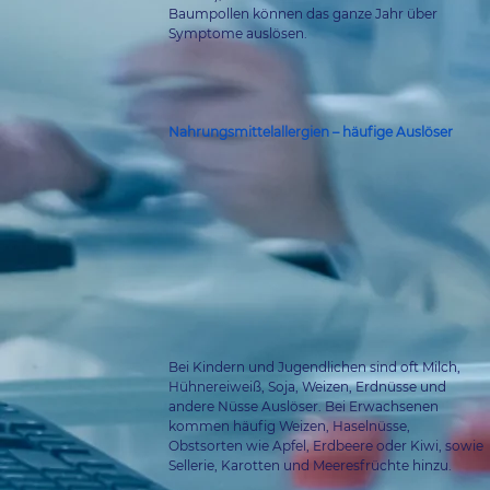
Baumpollen können das ganze Jahr über 
Symptome auslösen.
Nahrungsmittelallergien – häufige Auslöser
Bei Kindern und Jugendlichen sind oft Milch, 
Hühnereiweiß, Soja, Weizen, Erdnüsse und 
andere Nüsse Auslöser. Bei Erwachsenen 
kommen häufig Weizen, Haselnüsse, 
Obstsorten wie Apfel, Erdbeere oder Kiwi, sowie 
Sellerie, Karotten und Meeresfrüchte hinzu.