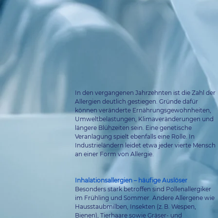
In den vergangenen Jahrzehnten ist die Zahl der 
Allergien deutlich gestiegen. Gründe dafür 
können veränderte Ernährungsgewohnheiten, 
Umweltbelastungen, Klimaveränderungen und 
längere Blühzeiten sein. Eine genetische 
Veranlagung spielt ebenfalls eine Rolle. In 
Industrieländern leidet etwa jeder vierte Mensch 
an einer Form von Allergie.
Inhalationsallergien – häufige Auslöser
Besonders stark betroffen sind Pollenallergiker 
im Frühling und Sommer. Andere Allergene wie 
Hausstaubmilben, Insekten (z. B. Wespen, 
Bienen), Tierhaare sowie Gräser- und 