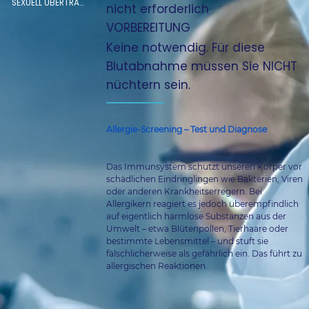
SEXUELL ÜBERTRAGBARE KRANKHEITEN
nicht erforderlich
VORBEREITUNG
Keine notwendig. Für diese
Blutabnahme müssen Sie NICHT
nüchtern sein.
Allergie-Screening – Test und Diagnose
Das Immunsystem schützt unseren Körper vor 
schädlichen Eindringlingen wie Bakterien, Viren 
oder anderen Krankheitserregern. Bei 
Allergikern reagiert es jedoch überempfindlich 
auf eigentlich harmlose Substanzen aus der 
Umwelt – etwa Blütenpollen, Tierhaare oder 
bestimmte Lebensmittel – und stuft sie 
fälschlicherweise als gefährlich ein. Das führt zu 
allergischen Reaktionen.