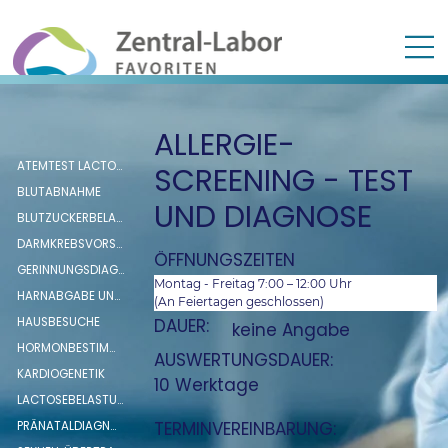
ALLERGIE-
ATEMTEST LACTOSE- UND FRUCTOSEINTOLERANZ
SCREENING - TEST
BLUTABNAHME
UND DIAGNOSE
BLUTZUCKERBELASTUNG (oGTT)
DARMKREBSVORSORGE (FIT SCREENING TEST)
ÖFFNUNGSZEITEN
GERINNUNGSDIAGNOSTIK
Montag - Freitag 7:00 – 12:00 Uhr
HARNABGABE UNTER SICHT
(An Feiertagen geschlossen)
HAUSBESUCHE
DAUER:
keine Angabe
HORMONBESTIMMUNG: RENIN, ALDOSTERON, ADRENALIN UND NORADRENALIN
AUSWERTUNGSDAUER:
KARDIOGENETIK
10 Werktage
LACTOSEBELASTUNG
TERMINVEREINBARUNG:
PRÄNATALDIAGNOSTIK