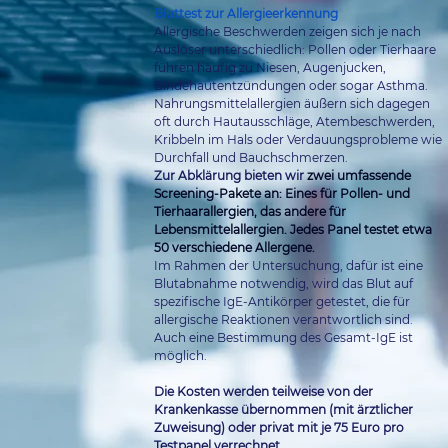
Bluttest zur Allergieerkennung
Allergische Beschwerden zeigen sich je nach 
Auslöser unterschiedlich: Pollen oder Tierhaare 
führen häufig zu Niesen, Augenjucken, 
Bindehautentzündungen oder sogar Asthma. 
Nahrungsmittelallergien äußern sich dagegen 
oft durch Hautausschläge, Atembeschwerden, 
Kribbeln im Hals oder Verdauungsprobleme wie 
Durchfall und Bauchschmerzen.
Zur Abklärung bieten wir 
zwei umfassende 
Screening-Pakete an: Eines für Pollen- und 
Tierhaarallergien, das andere für 
Lebensmittelallergien. Jedes Panel testet etwa 
50 verschiedene Allergene.
Im Rahmen der Untersuchung, dafür ist eine 
Blutabnahme notwendig, wird das Blut auf 
spezifische IgE-Antikörper getestet, die für 
allergische Reaktionen verantwortlich sind. 
Auch eine Bestimmung des Gesamt-IgE ist 
möglich.
Die Kosten werden teilweise von der 
Krankenkasse übernommen (mit ärztlicher 
Zuweisung) oder privat mit je 75 Euro pro 
Testpanel verrechnet.