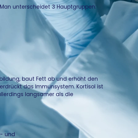
. Man unterscheidet 3 Hauptgruppen:
ubildung, baut Fett ab und erhöht den 
rdrückt das Immunsystem. Kortisol ist 
llerdings langsamer als die 
z- und