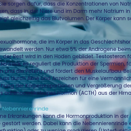
Sie sorgen dafür, dass die Konzentrationen von Nat
rken, dass in der Niere und im Darm mehr Natrium i
eigt gleichzeitig das Blutvolumen. Der Körper kann 
exualhormone, die im Körper in das Geschlechtsh
ewandelt werden. Nur etwa 5% der Androgene bei
 der Rest wird in den Hoden gebildet. Testosteron 
ensack, es reguliert die Produktion der Spermien, f
n und die Potenz und fördert den Muskelaufbau. Bei 
ss durch Akne und Anzeichen für eine Vermännlichu
hung der Körperproportionen und Vergrößerung der K
as adrenocortikotropes Hormon (ACTH) aus der Hirn
r Nebennierenrinde
ne Erkrankungen kann die Hormonproduktion in der
 gestört werden. Dabei kann die Nebennierenrinde 
funktion) oder zu wenige produzieren (Unterfunktio