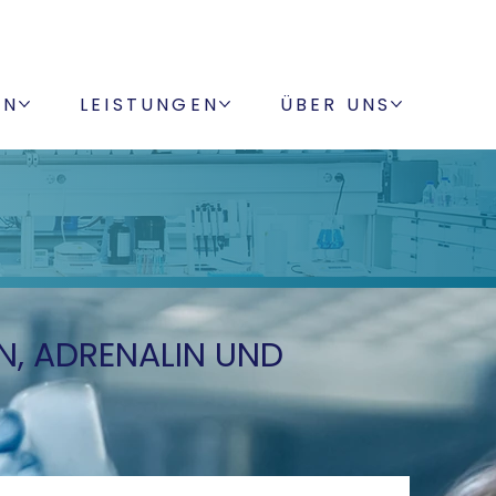
NEWS
KARRIERE
ONLINEBEFUNDE
EN
LEISTUNGEN
ÜBER UNS
, ADRENALIN UND