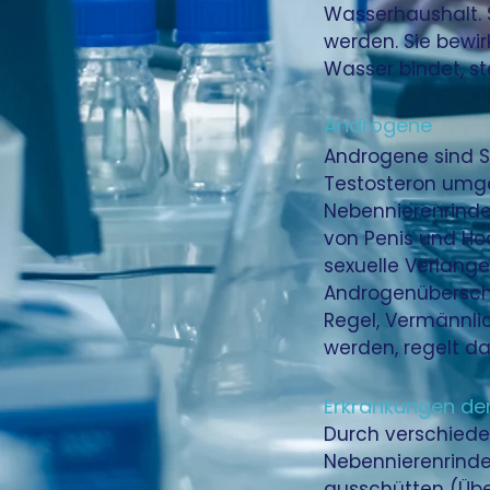
Wasserhaushalt. 
werden. Sie bewi
Wasser bindet, st
Androgene
Androgene sind S
Testosteron umg
Nebennierenrinde,
von Penis und Hod
sexuelle Verlange
Androgenüberschu
Regel, Vermännlic
werden, regelt d
Erkrankungen de
Durch verschiede
Nebennierenrinde
ausschütten (Über