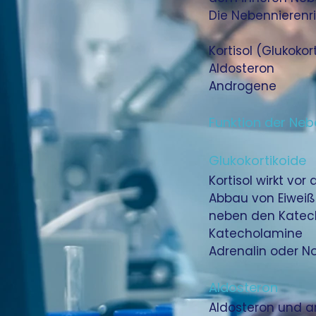
Die Nebennierenr
Kortisol (Glukokor
Aldosteron
Androgene
Funktion der Ne
Glukokortikoide
Kortisol wirkt vo
Abbau von Eiweiß
neben den Katecho
Katecholamine
Adrenalin oder No
Aldosteron
Aldosteron und a