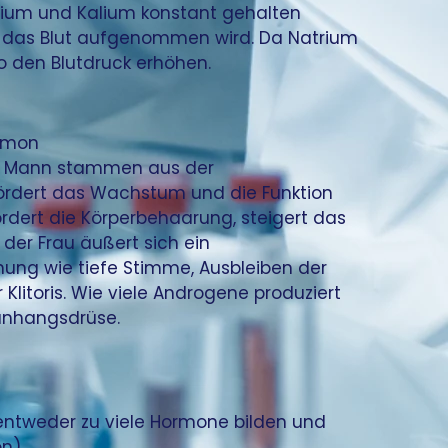
rium und Kalium konstant gehalten 
n das Blut aufgenommen wird. Da Natrium 
so den Blutdruck erhöhen.
ormon
m Mann stammen aus der 
fördert das Wachstum und die Funktion 
ördert die Körperbehaarung, steigert das 
der Frau äußert sich ein 
ng wie tiefe Stimme, Ausbleiben der 
litoris. Wie viele Androgene produziert 
anhangsdrüse.
entweder zu viele Hormone bilden und 
n).