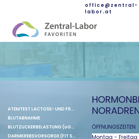
office@zentral-
01-22 66 440-0
labor.at
HORMONBE
NORADREN
ATEMTEST LACTOSE- UND FRUCTOSEINTOLERANZ
BLUTABNAHME
ÖFFNUNGSZEITEN
BLUTZUCKERBELASTUNG (oGTT)
DARMKREBSVORSORGE (FIT SCREENING TEST)
Montag - Freitag 