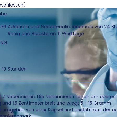
eschlossen)
abe
ER:
Adrenalin und Noradrenalin: innerhalb von 24 S
Renin und Aldosteron: 5 Werktage
UNG:
- 10 Stunden
 2 Nebennieren. Die Nebennieren liegen am oberen E
 und 1,5 Zentimeter breit und wiegt 5 - 15 Gramm.
st umgeben von einer Kapsel und besteht aus der a
ennierenmark.