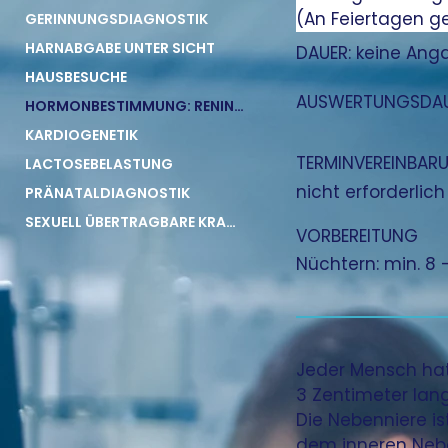
(An Feiertagen g
GERINNUNGSDIAGNOSTIK
HARNABGABE UNTER SICHT
DAUER:
keine Ang
HAUSBESUCHE
AUSWERTUNGSDAU
HORMONBESTIMMUNG: RENIN, ALDOSTERON, ADRENALIN UND NORADRENALIN
KARDIOGENETIK
TERMINVEREINBAR
LACTOSEBELASTUNG
nicht erforderlich
PRÄNATALDIAGNOSTIK
SEXUELL ÜBERTRAGBARE KRANKHEITEN
VORBEREITUNG
Nüchtern: min. 8 
Jeder Mensch hat
3 Zentimeter lang
Die Nebenniere i
dem inneren Neb