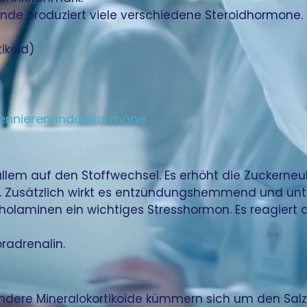
inde produziert viele verschiedene Steroidhormone
tikoid)
bennierenrindenhormone
r allem auf den Stoffwechsel. Es erhöht die Zuckerne
. Zusätzlich wirkt es entzündungshemmend und unte
laminen ein wichtiges Stresshormon. Es reagiert a
radrenalin.
ndere Mineralokortikoide kümmern sich um den Sal