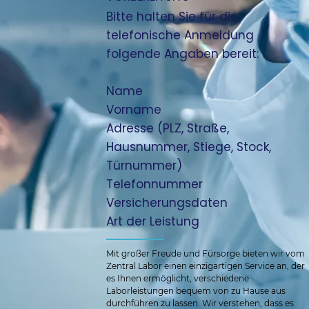
Bitte halten Sie für die
telefonische Anmeldung
folgende Angaben bereit:
Name
Vorname
Adresse (PLZ, Straße,
Hausnummer, Stiege, Stock,
Türnummer)
Telefonnummer
Versicherungsdaten
Art der Leistung
Mit großer Freude und Fürsorge bieten wir vom 
Zentral Labor einen einzigartigen Service an, der 
es Ihnen ermöglicht, verschiedene 
Laborleistungen bequem von zu Hause aus 
durchführen zu lassen. Wir verstehen, dass es 