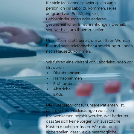
für viele Menschen schwierig sein kann, 
persönlich ins Labor zu kommen, sei es 
aufgrund von Bettlägerigkeit, 
Gehbehinderungen oder anderen 
gesundheitlichen Einschränkungen. Deshalb 
sind wir hier, um Ihnen zu helfen.
Unser Team steht bereit, um auf Ihren Wunsch 
hin und nach telefonischer Anmeldung zu Ihnen 
nach Hause zu kommen.
Wir führen eine Vielzahl von Laborleistungen vor 
Ort durch:
Blutabnahmen
Harnabnahmen
Stuhlproben
Abstriche
EKGs.
Die gute Nachricht für unsere Patienten  ist, 
dass diese Serviceleistungen von allen 
Krankenkassen bezahlt werden, was bedeutet, 
dass Sie sich keine Sorgen um zusätzliche 
Kosten machen müssen. Wir möchten 
sicherstellen, dass Sie die bestmögliche 