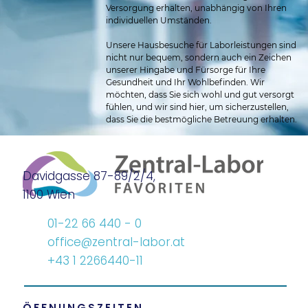
Versorgung erhalten, unabhängig von Ihren 
individuellen Umständen.
Unsere Hausbesuche für Laborleistungen sind 
nicht nur bequem, sondern auch ein Zeichen 
unserer Hingabe und Fürsorge für Ihre 
Gesundheit und Ihr Wohlbefinden. Wir 
möchten, dass Sie sich wohl und gut versorgt 
fühlen, und wir sind hier, um sicherzustellen, 
dass Sie die bestmögliche Betreuung erhalten.
Davidgasse 87-89/2/4,
1100 Wien
01-22 66 440 - 0
office@zentral-labor.at
+43 1 2266440-11
ÖFFNUNGSZEITEN