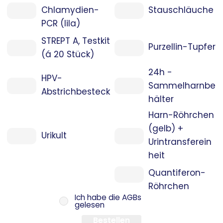
Chlamydien-
Stauschläuche
PCR (lila)
STREPT A, Testkit
Purzellin-Tupfer
(á 20 Stück)
24h -
HPV-
Sammelharnbe
Abstrichbesteck
hälter
Harn-Röhrchen
(gelb) +
Urikult
Urintransferein
heit
Quantiferon-
Röhrchen
Ich habe die AGBs
gelesen
Bestellen