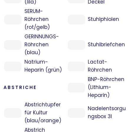
(lila)
Deckel
SERUM-
Röhrchen
Stuhlphiolen
(rot/gelb)
GERINNUNGS-
Röhrchen
Stuhlbriefchen
(blau)
Natrium-
Lactat-
Heparin (grün)
Röhrchen
BNP-Röhrchen
(Lithium-
ABSTRICHE
Heparin)
Abstrichtupfer
Nadelentsorgu
für Kultur
ngsbox 3l
(blau/orange)
Abstrich