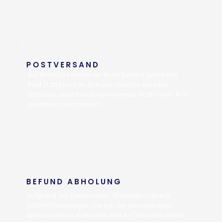
POSTVERSAND
Auf Wunsch können wir Ihren Befund gerne per 
Post (1,20 Euro) an Ihre persönliche Adresse 
schicken oder Ihre überweisende Ärztin oder Arzt 
postalisch zukommen.

Einige Ärztinnen bzw. Ärzte sind mit uns über eine 
gesicherte Onlineübertragung verbunden und 
bekommen die Befunde automatisch übermittelt. 
Fragen Sie gerne Ihren Arzt wie wir Ihnen den 
Befund zukommen lassen dürfen!
BEFUND ABHOLUNG
Aufgrund der Datenschutz Grundverordnung 
(DSGVO) benötigen Sie bei der persönlichen 
Abholung Ihres Befundes: Ihre E-Card oder einen 