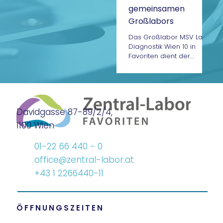
gemeinsamen
Großlabors
Das Großlabor MSV Labor
Diagnostik Wien 10 in
Favoriten dient der
Analyse der Proben, die
von den Ordinationen
Mustafa, Samadani und...
Davidgasse 87-89/2/4,
1100 Wien
01-22 66 440 - 0
office@zentral-labor.at
+43 1 2266440-11
ÖFFNUNGSZEITEN