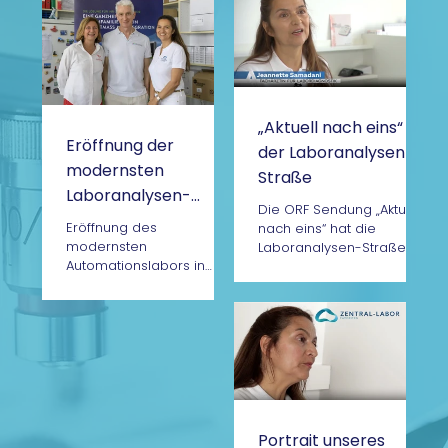
„Aktuell nach eins“ in
Eröffnung der
der Laboranalysen-
modernsten
Straße
Laboranalysen-
Die ORF Sendung „Aktuell
Straße Österreichs
Eröffnung des
nach eins“ hat die
modernsten
Laboranalysen-Straße in
Automationslabors in
unserem Großlabor in
Wien – MSV
Wien Favoriten besucht.
Labordiagnostik Wien 10
Das Labor bedient die...
Das Großlabor im
zehnten Wiener
Gemeindebezirk feierte...
Portrait unseres